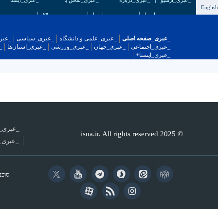
_عبری_آرشیو
_عبری_درباره
_عبری_تماس با
_عبری_ایسنا
Englis
ایسنا
ایسنا
۲۴
_عبری_صفحه اصلی
_عبری_علمی و دانشگاه
_عبری_سیاسی
_عبر
_عبری_اجتماعی
_عبری_جهان
_عبری_ورزشی
_عبری_استان‌ها
_
_عبری_ایسنا+
_عبری_
© 2025 isna.ir. All rights reserved
_عبری_د