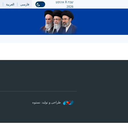
שבת 8 אוגוסט
فارسی
العربیة
h
2026
طراحی و تولید: نستوه