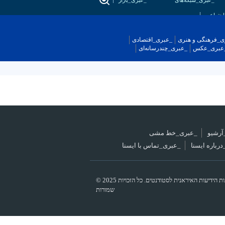
_عبری_شبکه‌های
_عبری_بازار
اجتماعی
ی_فرهنگی و هنری
_عبری_اقتصادی
عبری_عکس
_عبری_چندرسانه‌ای
آرشیو
_عبری_خط مشی
رباره ایسنا
_عبری_تماس با ایسنا
© 2025 סוכנות הידיעות האיראנית לסטודנטים. כל הזכויות
שמורות